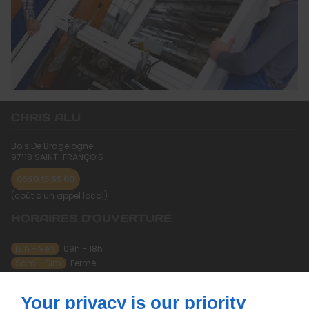
CHRIS ALU
Bois De Bragelogne
97118
SAINT-FRANÇOIS
0690 15 65 00
(coût d'un appel local)
HORAIRES D'OUVERTURE
Lun - Ven
09h - 18h
Sam - Dim
Fermé
À PROPOS
Your privacy is our priority