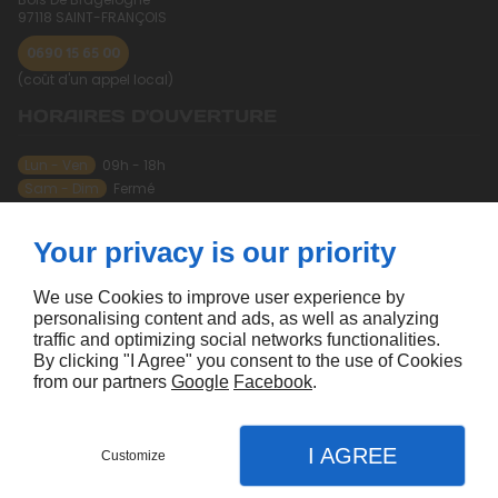
97118
SAINT-FRANÇOIS
0690 15 65 00
(coût d'un appel local)
HORAIRES D'OUVERTURE
Lun - Ven
09h - 18h
Sam - Dim
Fermé
À PROPOS
Your privacy is our priority
Accueil
Mentions légales
Contactez-nous
Plan du site
We use Cookies to improve user experience by
personalising content and ads, as well as analyzing
SUIVEZ-NOUS
traffic and optimizing social networks functionalities.
By clicking "I Agree" you consent to the use of Cookies
from our partners
Google
Facebook
.
I AGREE
Customize
Agence de Communication Linkeo